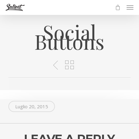
Men
Skip
to
main
Social
content
Buttons
Luglio 20, 2015
LEAVE A REPLY