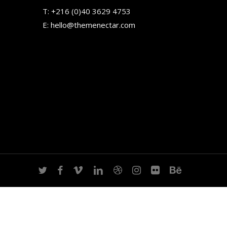
T:
+216 (0)40 3629 4753
E:
hello@themenectar.com
twitter
facebook
vimeo
linkedin
dribbble
instagram
flickr
behance