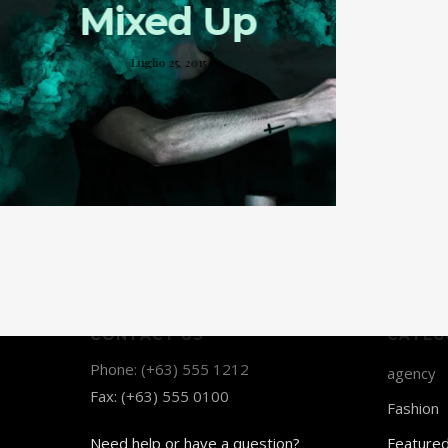
Mixed Up
Luglio 25, 2015
CONTACT US
CATEG
Phone: (+63) 555 1212
agency
Fax: (+63) 555 0100
Fashion
Need help or have a question?
Feature